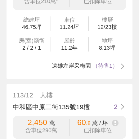
含車位210萬*
已扣除車位
總建坪
車位
樓層
46
.75
坪
11.24坪
12/23樓
房(室)廳衛
屋齡
地坪
2
/
2
/
1
11.2
年
8
.13
坪
遠雄左岸采梅園
（待售1）
113/12
大樓
中和區中原二街135號19樓
2
2,450
60
萬
.8
萬 / 坪
含車位290萬
已扣除車位