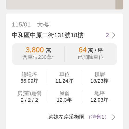
115/01
大樓
中和區中原二街131號18樓
2
3,800
64
萬
萬 / 坪
含車位230萬*
已扣除車位
總建坪
車位
樓層
66
.99
坪
11.24坪
18/23樓
房(室)廳衛
屋齡
地坪
2
/
2
/
2
12.3
年
12
.93
坪
遠雄左岸采梅園
（待售1）