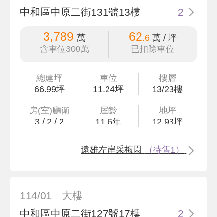
中和區中原二街131號13樓
2
3,789
62
萬
.6
萬 / 坪
含車位300萬
已扣除車位
總建坪
車位
樓層
66
.99
坪
11.24坪
13/23樓
房(室)廳衛
屋齡
地坪
3
/
2
/
2
11.6
年
12
.93
坪
遠雄左岸采梅園
（待售1）
114/01
大樓
中和區中原二街127號17樓
2