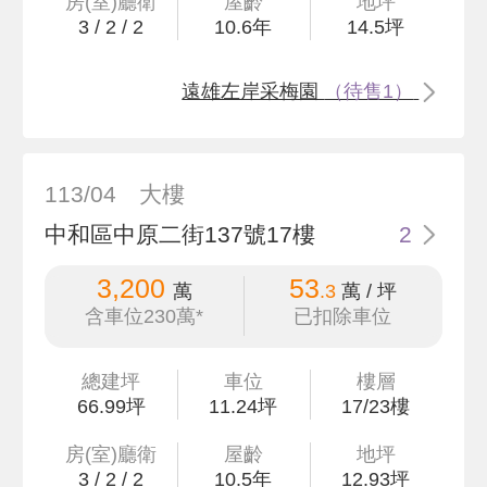
房(室)廳衛
屋齡
地坪
3
/
2
/
2
10.6
年
14
.5
坪
遠雄左岸采梅園
（待售1）
113/04
大樓
中和區中原二街137號17樓
2
3,200
53
萬
.3
萬 / 坪
含車位230萬*
已扣除車位
總建坪
車位
樓層
66
.99
坪
11.24坪
17/23樓
房(室)廳衛
屋齡
地坪
3
/
2
/
2
10.5
年
12
.93
坪