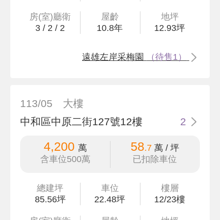
房(室)廳衛
屋齡
地坪
3
/
2
/
2
10.8
年
12
.93
坪
遠雄左岸采梅園
（待售1）
113/05
大樓
中和區中原二街127號12樓
2
4,200
58
萬
.7
萬 / 坪
含車位500萬
已扣除車位
總建坪
車位
樓層
85
.56
坪
22.48坪
12/23樓