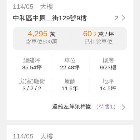
114/05
大樓
中和區中原二街129號9樓
2
4,295
60
萬
.2
萬 / 坪
含車位500萬
已扣除車位
總建坪
車位
樓層
85
.54
坪
22.48坪
9/23樓
房(室)廳衛
屋齡
地坪
3
/
2
/
2
11.6
年
14
.5
坪
遠雄左岸采梅園
（待售1）
114/05
大樓