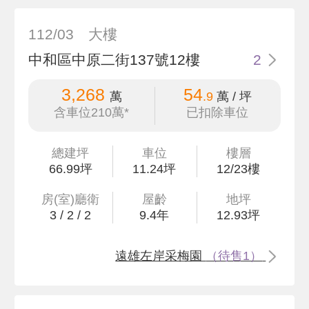
112/03
大樓
中和區中原二街137號12樓
2
3,268
54
萬
.9
萬 / 坪
含車位210萬*
已扣除車位
總建坪
車位
樓層
66
.99
坪
11.24坪
12/23樓
房(室)廳衛
屋齡
地坪
3
/
2
/
2
9.4
年
12
.93
坪
遠雄左岸采梅園
（待售1）