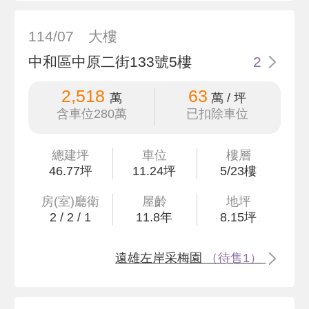
114/07
大樓
中和區中原二街133號5樓
2
2,518
63
萬
萬 / 坪
含車位280萬
已扣除車位
總建坪
車位
樓層
46
.77
坪
11.24坪
5/23樓
房(室)廳衛
屋齡
地坪
2
/
2
/
1
11.8
年
8
.15
坪
遠雄左岸采梅園
（待售1）