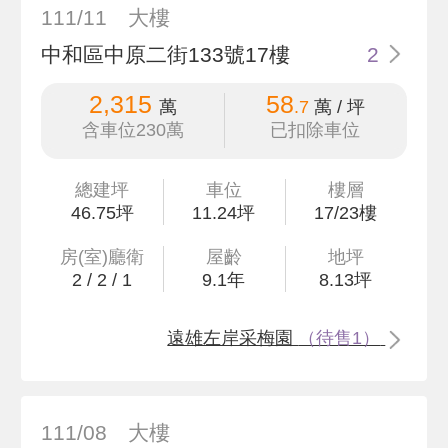
111/11
大樓
中和區中原二街133號17樓
2
2,315
58
萬
.7
萬 / 坪
含車位230萬
已扣除車位
總建坪
車位
樓層
46
.75
坪
11.24坪
17/23樓
房(室)廳衛
屋齡
地坪
2
/
2
/
1
9.1
年
8
.13
坪
遠雄左岸采梅園
（待售1）
111/08
大樓