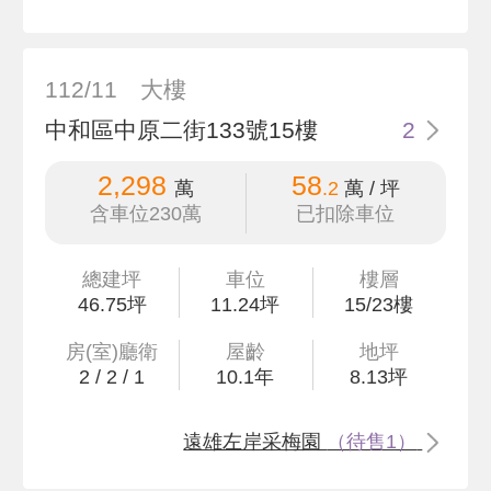
112/11
大樓
中和區中原二街133號15樓
2
2,298
58
萬
.2
萬 / 坪
含車位230萬
已扣除車位
總建坪
車位
樓層
46
.75
坪
11.24坪
15/23樓
房(室)廳衛
屋齡
地坪
2
/
2
/
1
10.1
年
8
.13
坪
遠雄左岸采梅園
（待售1）