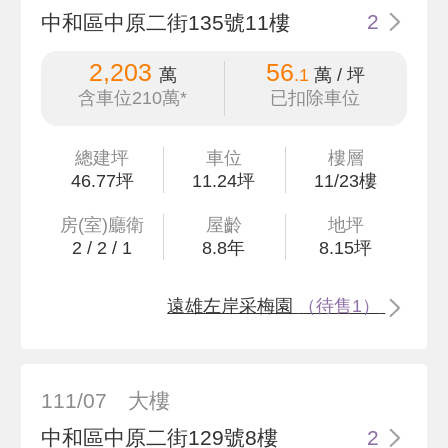
中和區中原二街135號11樓
2
2,203
56
萬
.1
萬 / 坪
含車位210萬*
已扣除車位
總建坪
車位
樓層
46
.77
坪
11.24坪
11/23樓
房(室)廳衛
屋齡
地坪
2
/
2
/
1
8.8
年
8
.15
坪
遠雄左岸采梅園
（待售1）
111/07
大樓
中和區中原二街129號8樓
2