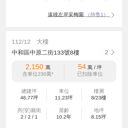
遠雄左岸采梅園
（待售1）
112/12
大樓
中和區中原二街133號8樓
2
2,150
54
萬
萬 / 坪
含車位230萬*
已扣除車位
總建坪
車位
樓層
46
.77
坪
11.23坪
8/23樓
房(室)廳衛
屋齡
地坪
2
/
2
/
1
10.2
年
8
.15
坪