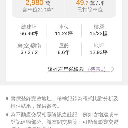
2,980
49
萬
.7
萬 / 坪
含車位210萬*
已扣除車位
總建坪
車位
樓層
66
.99
坪
11.24坪
15/23樓
房(室)廳衛
屋齡
地坪
3
/
2
/
2
8.6
年
12
.93
坪
遠雄左岸采梅園
（待售1）
實價登錄完整地址、移轉紀錄為程式比對分析及
推估結果，僅供參考。
為不動產交易相關資訊之註記，例如含增建或未
登記建物部分、親友間交易等，可能會影響交易