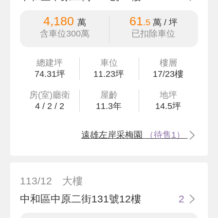
4,180
61
萬
.5
萬 / 坪
含車位300萬
已扣除車位
總建坪
車位
樓層
74
.31
坪
11.23坪
17/23樓
房(室)廳衛
屋齡
地坪
4
/
2
/
2
11.3
年
14
.5
坪
遠雄左岸采梅園
（待售1）
113/12
大樓
中和區中原二街131號12樓
2