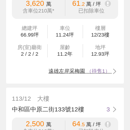
3,620
61
萬
.2
萬 / 坪
含車位210萬*
已扣除車位
總建坪
車位
樓層
66
.99
坪
11.24坪
12/23樓
房(室)廳衛
屋齡
地坪
2
/
2
/
2
11.2
年
12
.93
坪
遠雄左岸采梅園
（待售1）
113/12
大樓
中和區中原二街133號12樓
3
2,500
64
萬
.5
萬 / 坪