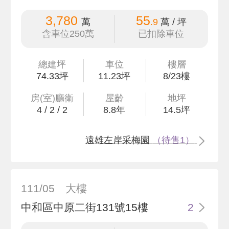
3,780
55
萬
.9
萬 / 坪
含車位250萬
已扣除車位
總建坪
車位
樓層
74
.33
坪
11.23坪
8/23樓
房(室)廳衛
屋齡
地坪
4
/
2
/
2
8.8
年
14
.5
坪
遠雄左岸采梅園
（待售1）
111/05
大樓
中和區中原二街131號15樓
2