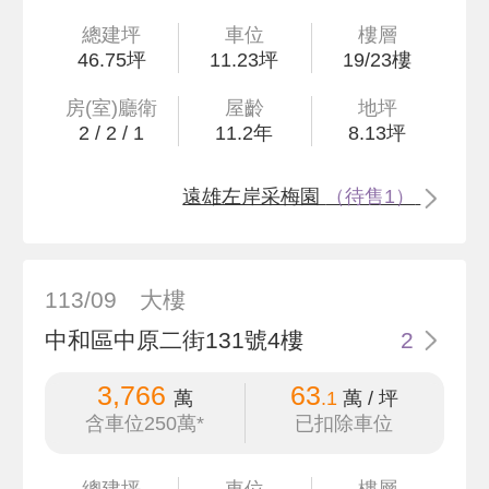
總建坪
車位
樓層
46
.75
坪
11.23坪
19/23樓
房(室)廳衛
屋齡
地坪
2
/
2
/
1
11.2
年
8
.13
坪
遠雄左岸采梅園
（待售1）
113/09
大樓
中和區中原二街131號4樓
2
3,766
63
萬
.1
萬 / 坪
含車位250萬*
已扣除車位
總建坪
車位
樓層