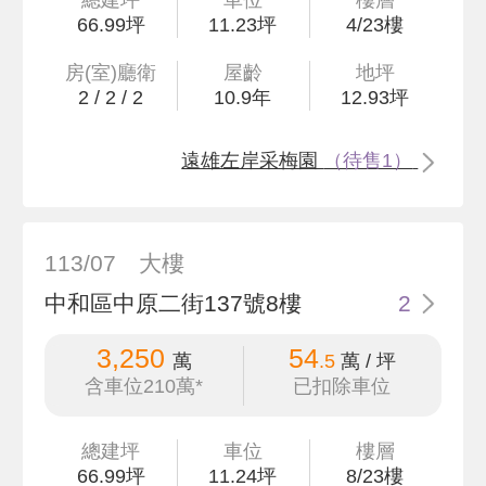
66
.99
坪
11.23坪
4/23樓
房(室)廳衛
屋齡
地坪
2
/
2
/
2
10.9
年
12
.93
坪
遠雄左岸采梅園
（待售1）
113/07
大樓
中和區中原二街137號8樓
2
3,250
54
萬
.5
萬 / 坪
含車位210萬*
已扣除車位
總建坪
車位
樓層
66
.99
坪
11.24坪
8/23樓