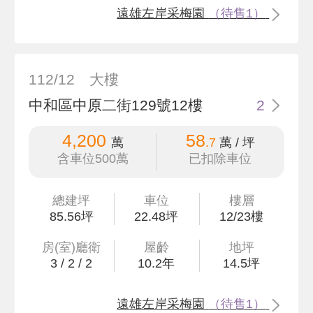
遠雄左岸采梅園
（待售1）
112/12
大樓
中和區中原二街129號12樓
2
4,200
58
萬
.7
萬 / 坪
含車位500萬
已扣除車位
總建坪
車位
樓層
85
.56
坪
22.48坪
12/23樓
房(室)廳衛
屋齡
地坪
3
/
2
/
2
10.2
年
14
.5
坪
遠雄左岸采梅園
（待售1）