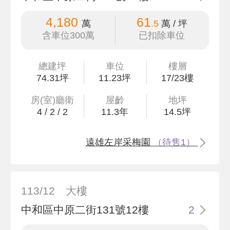
4,180
61
萬
.5
萬 / 坪
含車位300萬
已扣除車位
總建坪
車位
樓層
74
.31
坪
11.23坪
17/23樓
房(室)廳衛
屋齡
地坪
4
/
2
/
2
11.3
年
14
.5
坪
遠雄左岸采梅園
（待售1）
113/12
大樓
中和區中原二街131號12樓
2