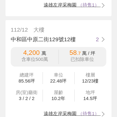
遠雄左岸采梅園
（待售1）
112/12
大樓
中和區中原二街129號12樓
2
4,200
58
萬
.7
萬 / 坪
含車位500萬
已扣除車位
總建坪
車位
樓層
85
.56
坪
22.48坪
12/23樓
房(室)廳衛
屋齡
地坪
3
/
2
/
2
10.2
年
14
.5
坪
遠雄左岸采梅園
（待售1）