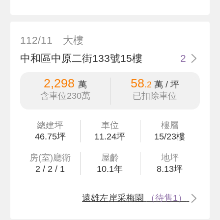
112/11
大樓
中和區中原二街133號15樓
2
2,298
58
萬
.2
萬 / 坪
含車位230萬
已扣除車位
總建坪
車位
樓層
46
.75
坪
11.24坪
15/23樓
房(室)廳衛
屋齡
地坪
2
/
2
/
1
10.1
年
8
.13
坪
遠雄左岸采梅園
（待售1）