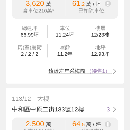
3,620
61
萬
.2
萬 / 坪
含車位210萬*
已扣除車位
總建坪
車位
樓層
66
.99
坪
11.24坪
12/23樓
房(室)廳衛
屋齡
地坪
2
/
2
/
2
11.2
年
12
.93
坪
遠雄左岸采梅園
（待售1）
113/12
大樓
中和區中原二街133號12樓
3
2,500
64
萬
.5
萬 / 坪