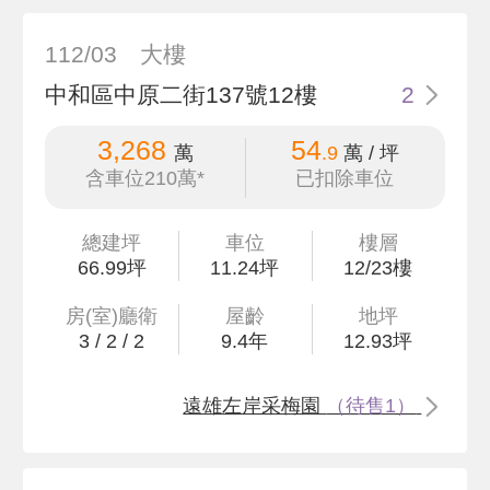
112/03
大樓
中和區中原二街137號12樓
2
3,268
54
萬
.9
萬 / 坪
含車位210萬*
已扣除車位
總建坪
車位
樓層
66
.99
坪
11.24坪
12/23樓
房(室)廳衛
屋齡
地坪
3
/
2
/
2
9.4
年
12
.93
坪
遠雄左岸采梅園
（待售1）