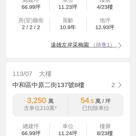
66
.99
坪
11.23坪
4/23樓
房(室)廳衛
屋齡
地坪
2
/
2
/
2
10.9
年
12
.93
坪
遠雄左岸采梅園
（待售1）
113/07
大樓
中和區中原二街137號8樓
2
3,250
54
萬
.5
萬 / 坪
含車位210萬*
已扣除車位
總建坪
車位
樓層
66
.99
坪
11.24坪
8/23樓