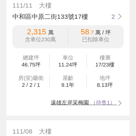
111/11
大樓
中和區中原二街133號17樓
2
2,315
58
萬
.7
萬 / 坪
含車位230萬
已扣除車位
總建坪
車位
樓層
46
.75
坪
11.24坪
17/23樓
房(室)廳衛
屋齡
地坪
2
/
2
/
1
9.1
年
8
.13
坪
遠雄左岸采梅園
（待售1）
111/08
大樓