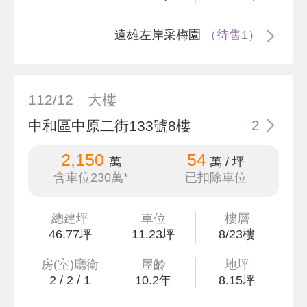
遠雄左岸采梅園
（待售1）
112/12
大樓
中和區中原二街133號8樓
2
2,150
54
萬
萬 / 坪
含車位230萬*
已扣除車位
總建坪
車位
樓層
46
.77
坪
11.23坪
8/23樓
房(室)廳衛
屋齡
地坪
2
/
2
/
1
10.2
年
8
.15
坪