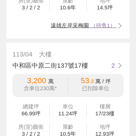
房(室)廳衛
屋齡
地坪
3
/
2
/
2
10.6
年
14
.5
坪
遠雄左岸采梅園
（待售1）
113/04
大樓
中和區中原二街137號17樓
2
3,200
53
萬
.3
萬 / 坪
含車位230萬*
已扣除車位
總建坪
車位
樓層
66
.99
坪
11.24坪
17/23樓
房(室)廳衛
屋齡
地坪
3
/
2
/
2
10.5
年
12
.93
坪