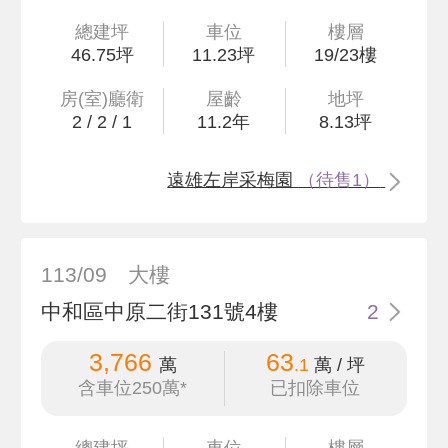
總建坪
車位
樓層
46
.75
坪
11.23坪
19/23樓
房(室)廳衛
屋齡
地坪
2
/
2
/
1
11.2
年
8
.13
坪
遠雄左岸采梅園
（待售1）
113/09
大樓
中和區中原二街131號4樓
2
3,766
63
萬
.1
萬 / 坪
含車位250萬*
已扣除車位
總建坪
車位
樓層