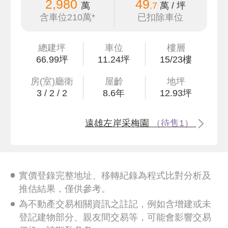
2,980
49
萬
.7
萬 / 坪
含車位210萬*
已扣除車位
總建坪
車位
樓層
66
.99
坪
11.24坪
15/23樓
房(室)廳衛
屋齡
地坪
3
/
2
/
2
8.6
年
12
.93
坪
遠雄左岸采梅園
（待售1）
實價登錄完整地址、移轉紀錄為程式比對分析及
推估結果，僅供參考。
為不動產交易相關資訊之註記，例如含增建或未
登記建物部分、親友間交易等，可能會影響交易