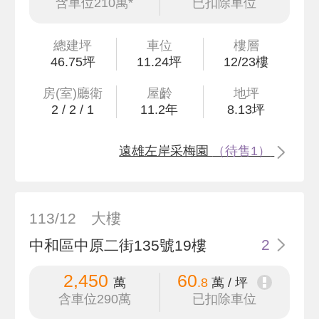
含車位210萬*
已扣除車位
總建坪
車位
樓層
46
.75
坪
11.24坪
12/23樓
房(室)廳衛
屋齡
地坪
2
/
2
/
1
11.2
年
8
.13
坪
遠雄左岸采梅園
（待售1）
113/12
大樓
中和區中原二街135號19樓
2
2,450
60
萬
.8
萬 / 坪
含車位290萬
已扣除車位