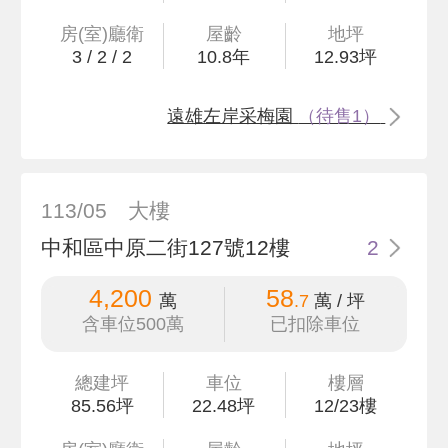
房(室)廳衛
屋齡
地坪
3
/
2
/
2
10.8
年
12
.93
坪
遠雄左岸采梅園
（待售1）
113/05
大樓
中和區中原二街127號12樓
2
4,200
58
萬
.7
萬 / 坪
含車位500萬
已扣除車位
總建坪
車位
樓層
85
.56
坪
22.48坪
12/23樓