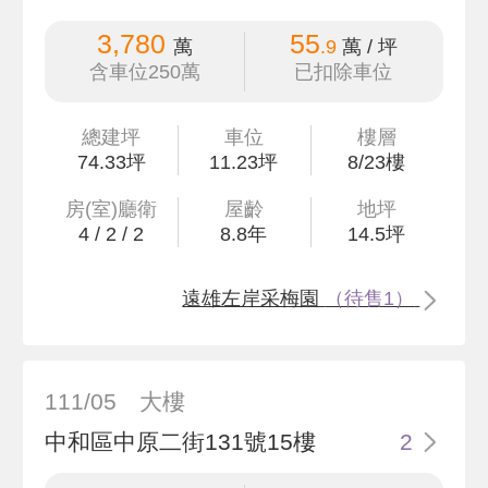
3,780
55
萬
.9
萬 / 坪
含車位250萬
已扣除車位
總建坪
車位
樓層
74
.33
坪
11.23坪
8/23樓
房(室)廳衛
屋齡
地坪
4
/
2
/
2
8.8
年
14
.5
坪
遠雄左岸采梅園
（待售1）
111/05
大樓
中和區中原二街131號15樓
2