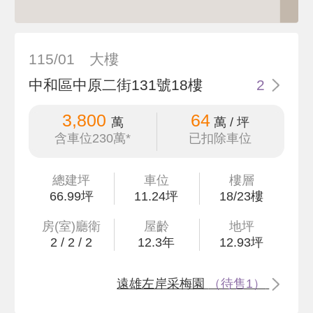
115/01
大樓
中和區中原二街131號18樓
2
3,800
64
萬
萬 / 坪
含車位230萬*
已扣除車位
總建坪
車位
樓層
66
.99
坪
11.24坪
18/23樓
房(室)廳衛
屋齡
地坪
2
/
2
/
2
12.3
年
12
.93
坪
遠雄左岸采梅園
（待售1）