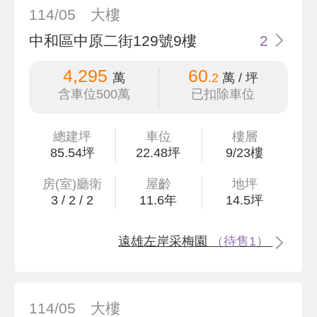
114/05
大樓
中和區中原二街129號9樓
2
4,295
60
萬
.2
萬 / 坪
含車位500萬
已扣除車位
總建坪
車位
樓層
85
.54
坪
22.48坪
9/23樓
房(室)廳衛
屋齡
地坪
3
/
2
/
2
11.6
年
14
.5
坪
遠雄左岸采梅園
（待售1）
114/05
大樓