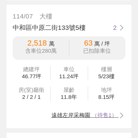
114/07
大樓
中和區中原二街133號5樓
2
2,518
63
萬
萬 / 坪
含車位280萬
已扣除車位
總建坪
車位
樓層
46
.77
坪
11.24坪
5/23樓
房(室)廳衛
屋齡
地坪
2
/
2
/
1
11.8
年
8
.15
坪
遠雄左岸采梅園
（待售1）