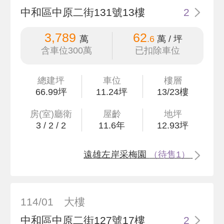
中和區中原二街131號13樓
2
3,789
62
萬
.6
萬 / 坪
含車位300萬
已扣除車位
總建坪
車位
樓層
66
.99
坪
11.24坪
13/23樓
房(室)廳衛
屋齡
地坪
3
/
2
/
2
11.6
年
12
.93
坪
遠雄左岸采梅園
（待售1）
114/01
大樓
中和區中原二街127號17樓
2