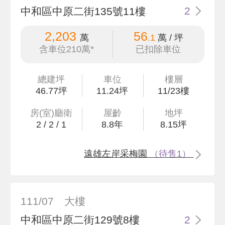
中和區中原二街135號11樓
2
2,203
56
萬
.1
萬 / 坪
含車位210萬*
已扣除車位
總建坪
車位
樓層
46
.77
坪
11.24坪
11/23樓
房(室)廳衛
屋齡
地坪
2
/
2
/
1
8.8
年
8
.15
坪
遠雄左岸采梅園
（待售1）
111/07
大樓
中和區中原二街129號8樓
2