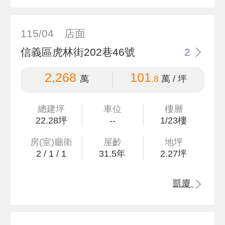
115/04
店面
信義區虎林街202巷46號
2
2,268
101
萬
.8
萬 / 坪
總建坪
車位
樓層
22
.28
坪
--
1/23樓
房(室)廳衛
屋齡
地坪
2
/
1
/
1
31.5
年
2
.27
坪
凱廈