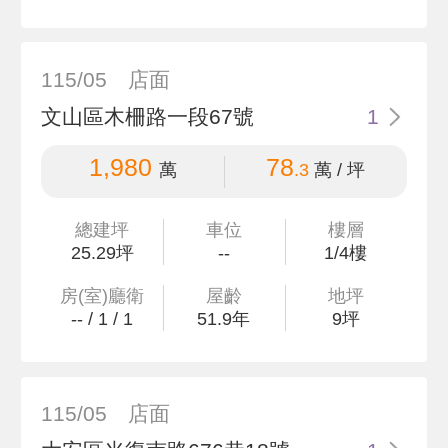
115/05
店面
文山區木柵路一段67號
1
1,980
78
萬
.3
萬 / 坪
總建坪
車位
樓層
25
.29
坪
--
1/4樓
房(室)廳衛
屋齡
地坪
--
/
1
/
1
51.9
年
9
坪
115/05
店面