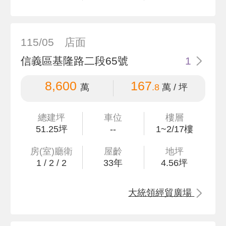
115/05
店面
信義區基隆路二段65號
1
8,600
167
萬
.8
萬 / 坪
總建坪
車位
樓層
51
.25
坪
--
1~2/17樓
房(室)廳衛
屋齡
地坪
1
/
2
/
2
33
年
4
.56
坪
大統領經貿廣場