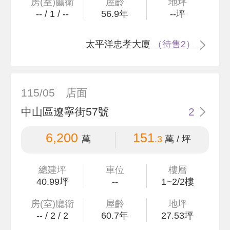
房(室)廳衛
屋齡
地坪
--
/
1
/
--
56.9
年
--
坪
太平洋忠孝大廈
（待售2）
115/05
店面
中山區遼寧街57號
2
6,200
151
萬
.3
萬 / 坪
總建坪
車位
樓層
40
.99
坪
--
1~2/2樓
房(室)廳衛
屋齡
地坪
--
/
2
/
2
60.7
年
27
.53
坪