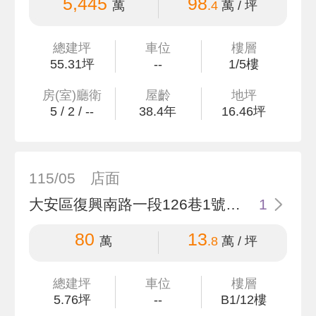
5,445
98
萬
.4
萬 / 坪
總建坪
車位
樓層
55
.31
坪
--
1/5樓
房(室)廳衛
屋齡
地坪
5
/
2
/
--
38.4
年
16
.46
坪
115/05
店面
大安區復興南路一段126巷1號地下室1層之185
1
80
13
萬
.8
萬 / 坪
總建坪
車位
樓層
5
.76
坪
--
B1/12樓