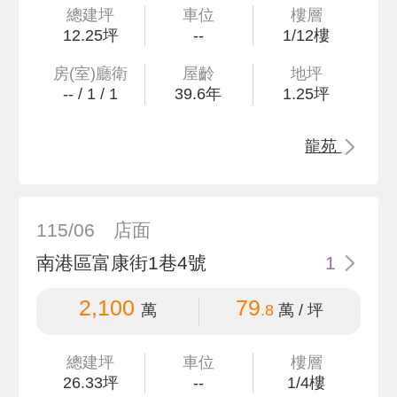
總建坪
車位
樓層
12
.25
坪
--
1/12樓
房(室)廳衛
屋齡
地坪
--
/
1
/
1
39.6
年
1
.25
坪
龍苑
115/06
店面
南港區富康街1巷4號
1
2,100
79
萬
.8
萬 / 坪
總建坪
車位
樓層
26
.33
坪
--
1/4樓