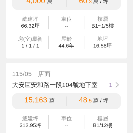
4,000
60
萬
.3
萬 / 坪
總建坪
車位
樓層
66
.32
坪
--
B1~1/5樓
房(室)廳衛
屋齡
地坪
1
/
1
/
1
44.6
年
16
.58
坪
115/05
店面
大安區安和路一段104號地下室
1
15,163
48
萬
.5
萬 / 坪
總建坪
車位
樓層
312
.95
坪
--
B1/12樓