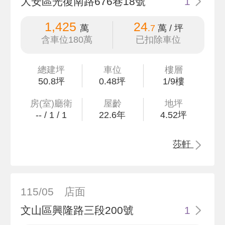
大安區光復南路676巷18號
1
1,425
24
萬
.7
萬 / 坪
含車位180萬
已扣除車位
總建坪
車位
樓層
50
.8
坪
0.48坪
1/9樓
房(室)廳衛
屋齡
地坪
--
/
1
/
1
22.6
年
4
.52
坪
莎軒
115/05
店面
文山區興隆路三段200號
1