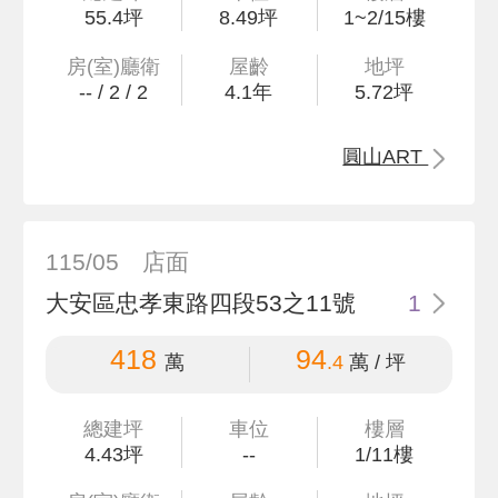
55
.4
坪
8.49坪
1~2/15樓
房(室)廳衛
屋齡
地坪
--
/
2
/
2
4.1
年
5
.72
坪
圓山ART
115/05
店面
大安區忠孝東路四段53之11號
1
418
94
萬
.4
萬 / 坪
總建坪
車位
樓層
4
.43
坪
--
1/11樓