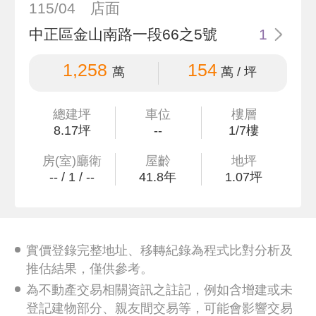
115/04
店面
中正區金山南路一段66之5號
1
1,258
154
萬
萬 / 坪
總建坪
車位
樓層
8
.17
坪
--
1/7樓
房(室)廳衛
屋齡
地坪
--
/
1
/
--
41.8
年
1
.07
坪
實價登錄完整地址、移轉紀錄為程式比對分析及
推估結果，僅供參考。
為不動產交易相關資訊之註記，例如含增建或未
登記建物部分、親友間交易等，可能會影響交易