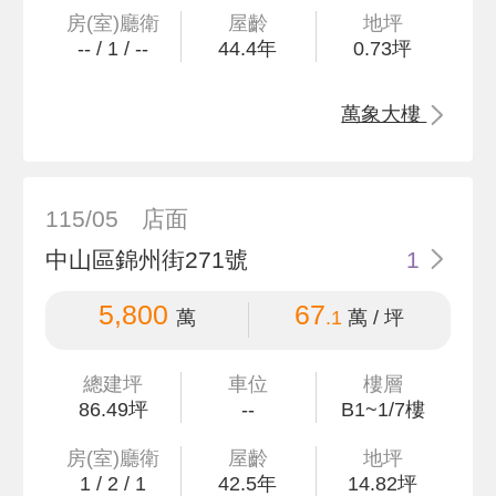
房(室)廳衛
屋齡
地坪
--
/
1
/
--
44.4
年
0
.73
坪
萬象大樓
115/05
店面
中山區錦州街271號
1
5,800
67
萬
.1
萬 / 坪
總建坪
車位
樓層
86
.49
坪
--
B1~1/7樓
房(室)廳衛
屋齡
地坪
1
/
2
/
1
42.5
年
14
.82
坪