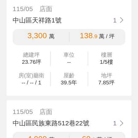
115/05
店面
中山區天祥路1號
1
3,300
138
萬
.9
萬 / 坪
總建坪
車位
樓層
23
.76
坪
--
1/5樓
房(室)廳衛
屋齡
地坪
--
/
--
/
1
39.5
年
7
.85
坪
115/05
店面
中山區民族東路512巷22號
1