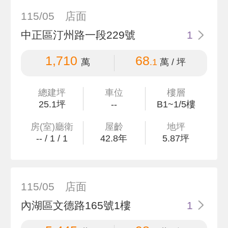
115/05
店面
中正區汀州路一段229號
1
1,710
68
萬
.1
萬 / 坪
總建坪
車位
樓層
25
.1
坪
--
B1~1/5樓
房(室)廳衛
屋齡
地坪
--
/
1
/
1
42.8
年
5
.87
坪
115/05
店面
內湖區文德路165號1樓
1