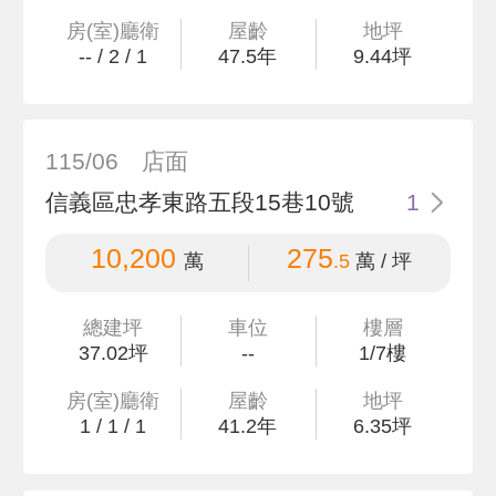
房(室)廳衛
屋齡
地坪
--
/
2
/
1
47.5
年
9
.44
坪
115/06
店面
信義區忠孝東路五段15巷10號
1
10,200
275
萬
.5
萬 / 坪
總建坪
車位
樓層
37
.02
坪
--
1/7樓
房(室)廳衛
屋齡
地坪
1
/
1
/
1
41.2
年
6
.35
坪