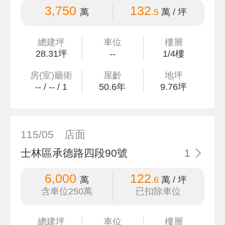
3,750
132
萬
.5
萬 / 坪
總建坪
車位
樓層
28
.31
坪
--
1/4樓
房(室)廳衛
屋齡
地坪
--
/
--
/
1
50.6
年
9
.76
坪
115/05
店面
士林區承德路四段90號
1
6,000
122
萬
.6
萬 / 坪
含車位250萬
已扣除車位
總建坪
車位
樓層