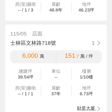
房(室)廳衛
屋齡
地坪
--
/
1
/
3
48.8
年
46
.23
坪
115/05
店面
士林區文林路718號
1
6,000
151
萬
.7
萬 / 坪
總建坪
車位
樓層
39
.54
坪
--
1/10樓
房(室)廳衛
屋齡
地坪
--
/
1
/
1
37
年
6
.73
坪
財星大廈