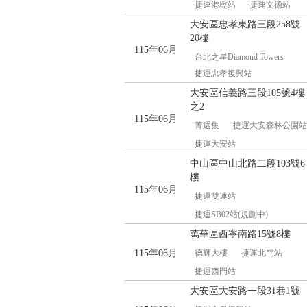
捷運港墘站
捷運文德站
大安區忠孝東路三段258號
20樓
115年06月
台北之星Diamond Towers
捷運忠孝復興站
大安區信義路三段105號4樓
之2
115年06月
菁選集
捷運大安森林公園站
捷運大安站
中山區中山北路二段103號6
樓
115年06月
捷運雙連站
捷運SB02站(規劃中)
萬華區西寧南路15號8樓
115年06月
德輝大樓
捷運北門站
捷運西門站
大安區大安路一段31巷1號