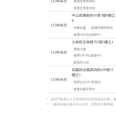
115年06月
捷運忠孝復興站
捷運忠孝敦化站
中山區撫順街41巷3號6樓之
8
115年06月
米蘭名廈
捷運民權西路站
捷運L001站(規劃中)
士林區文林路763號5樓之1
寶殿大廈
115年06月
捷運LR07站(規劃中)
捷運芝山站
信義區信義路四段436號15
樓之1
115年06月
捷運台北101/世貿站
捷運信義安和站
成交門牌為AI人工智慧程式比對及推估結果，
一樓及特殊交易不列入計算，請查看完整明細。