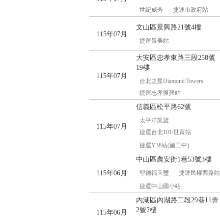
世紀威秀
捷運市政府站
文山區景興路21號4樓
115年07月
捷運景美站
大安區忠孝東路三段258號
19樓
115年07月
台北之星Diamond Towers
捷運忠孝復興站
信義區松平路62號
太平洋凱旋
115年07月
捷運台北101/世貿站
捷運Y38站(施工中)
中山區農安街1巷53號3樓
115年06月
聖德福天璽
捷運民權西路站
捷運中山國小站
內湖區內湖路二段29巷11弄
2號2樓
115年06月