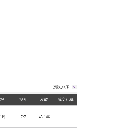
預設排序
地坪
樓別
屋齡
成交紀錄
61坪
7/7
45.1年