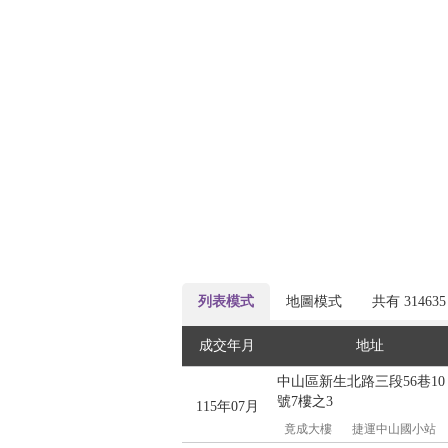
列表模式
地圖模式
共有
31463
成交年月
地址
中山區新生北路三段56巷10
號7樓之3
115年07月
竟成大樓
捷運中山國小站