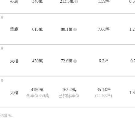
公寓
340
萬
213.3
萬
1.59
坪
0.
華廈
613
萬
80.1
萬
7.66
坪
1.
大樓
450
萬
72.6
萬
6.2
坪
0
4180
萬
162.2
萬
35.14
坪
大樓
1.
含車位350萬
已扣除車位
(11.52坪)
僅供參考。