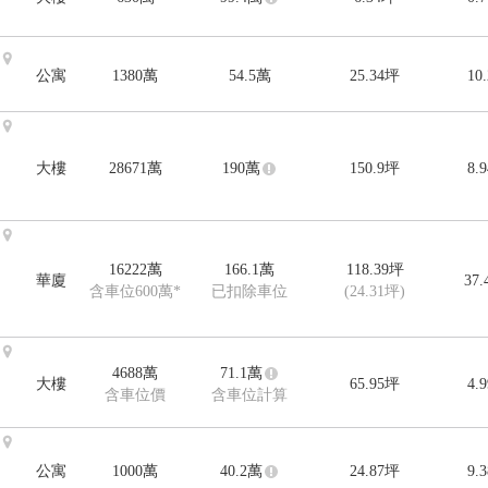
公寓
1380
萬
54.5
萬
25.34
坪
10
大樓
28671
萬
190
萬
150.9
坪
8.
16222
萬
166.1
萬
118.39
坪
華廈
37
含車位600萬*
已扣除車位
(24.31坪)
4688
萬
71.1
萬
大樓
65.95
坪
4.
含車位價
含車位計算
公寓
1000
萬
40.2
萬
24.87
坪
9.