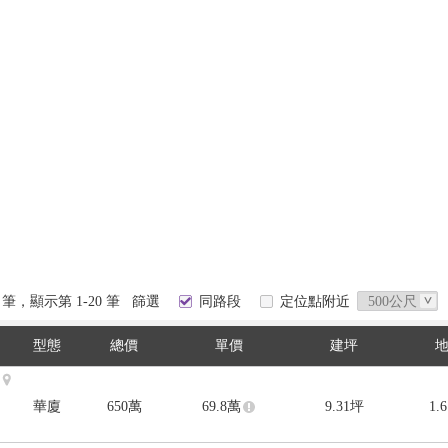
5
筆，顯示第 1-20 筆
篩選
同路段
定位點附近
型態
總價
單價
建坪
華廈
650
萬
69.8
萬
9.31
坪
1.